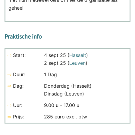
geheel
Praktische info
⇨
Start:
4 sept 25 (
Hasselt
)
2 sept 25 (
Leuven
)
⇨
Duur:
1 Dag
⇨
Dag:
Donderdag (Hasselt)
Dinsdag (Leuven)
⇨
Uur:
9.00 u - 17.00 u
⇨
Prijs:
285 euro excl. btw