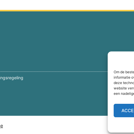
Om de beste
informatie o
lingsregeling
deze techno
website ver
een nadelig
ACCE
be