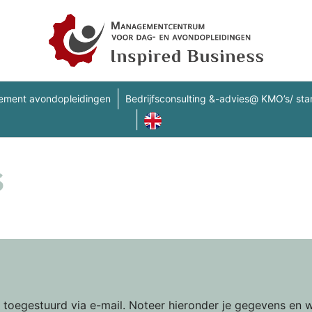
ment avondopleidingen
Bedrijfsconsulting &-advies@ KMO’s/ star
s
toegestuurd via e-mail. Noteer hieronder je gegevens en w